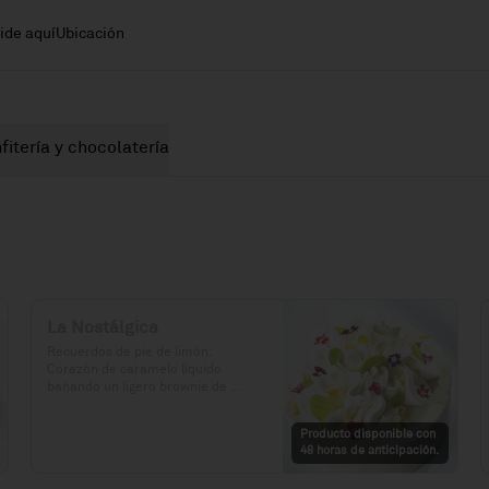
ide aquí
Ubicación
fitería y chocolatería
La Nostálgica
Recuerdos de pie de limón. 
Corazón de caramelo líquido 
bañando un ligero brownie de 
cacao, gianduia crocante y 
chantilly de chocolate blanco.

Producto disponible con
48 horas de anticipación.
Precio: S/. 129

Porciones: 8-10