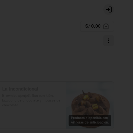
Login
S/ 0.00
La Incondicional
Brownie, ajonjolí, flan con kión, 
bizcocho de chocolate y mousse de 
chocolate.

Precio: S/. 129

Producto disponible con
Porciones: 8-10
48 horas de anticipación.