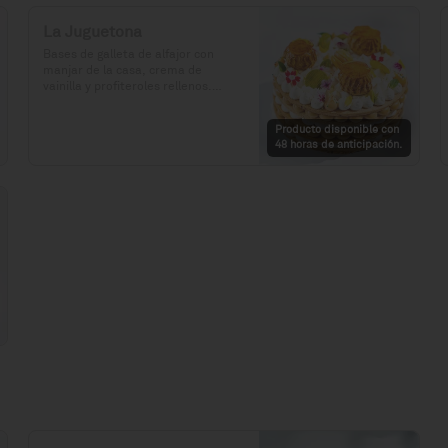
La Juguetona
Bases de galleta de alfajor con 
manjar de la casa, crema de 
vainilla y profiteroles rellenos.

Precio: S/. 129

Producto disponible con
Porciones: 8-10
48 horas de anticipación.