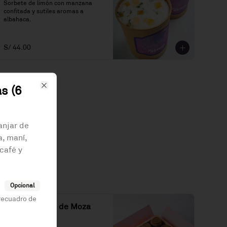
Sorbete de limón con manzana 
confitada y sutiles aromas a 
albahaca.
S/ 44.00
s (6
Close
anjar de
a, maní,
café y
Opcional
 recuadro de
Caja de Besos de Moza
(16 unidades)