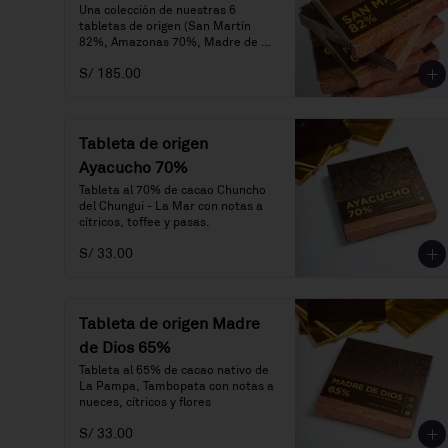
Una colección de nuestras 6 
tabletas de origen (San Martín 
82%, Amazonas 70%, Madre de 
Dios 65%, Cusco 70%, Cusco 75% 
S/ 185.00
y Ayacucho 70%).
Tableta de origen
Ayacucho 70%
Tableta al 70% de cacao Chuncho 
del Chungui - La Mar con notas a 
cítricos, toffee y pasas.
S/ 33.00
Tableta de origen Madre
de Dios 65%
Tableta al 65% de cacao nativo de 
La Pampa, Tambopata con notas a 
nueces, cítricos y flores
S/ 33.00