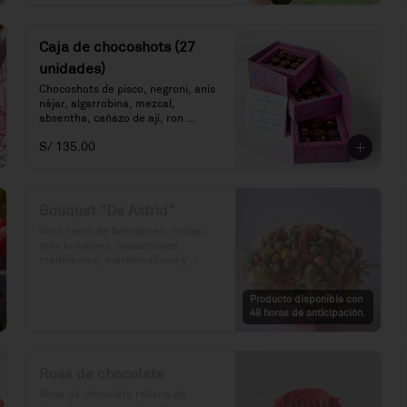
Caja de chocoshots (27
unidades)
Chocoshots de pisco, negroni, anís 
nájar, algarrobina, mezcal, 
absentha, cañazo de ají, ron 
millonario 15 y sazerac.
S/ 135.00
Bouquet "De Astrid"
Gran ramo de bombones, trufas, 
mini brownies, macarrones, 
madeleines, marshmallows y 
flores.

Producto disponible con
Precio: S/. 275

48 horas de anticipación.
Porciones: 83 unidades de dulces 
variados.
Rosa de chocolate
Rosa de chocolate rellena de 