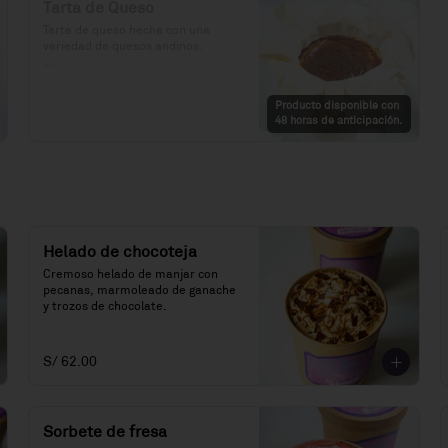
Tarta de Queso
Tarta de queso hecha con una 
variedad de quesos andinos.

Precio: S/. 79

Porciones: 6-8
Producto disponible con
48 horas de anticipación.
Helado de chocoteja
Cremoso helado de manjar con 
pecanas, marmoleado de ganache 
y trozos de chocolate.
S/ 62.00
Sorbete de fresa