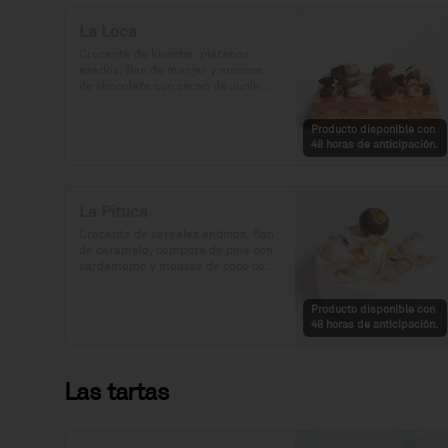
La Loca
Crocante de kiwicha, plátanos 
asados, flan de manjar y mousse 
de chocolate con cacao de Junín.

Precio: S/. 129

Producto disponible con
Porciones: 8-10
48 horas de anticipación.
La Pituca
Crocante de cereales andinos, flan 
de caramelo, compota de piña con 
cardamomo y mousse de coco con 
vainilla.

Producto disponible con
Precio: S/. 129

48 horas de anticipación.
Porciones: 8-10
Las tartas