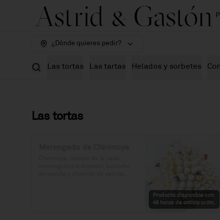
P
¿Dónde quieres pedir?
Las tortas
Las tartas
Helados y sorbetes
Con
Las tortas
Merengado de Chirimoya
Chirimoya, manjar de la casa, 
merenguitos crocantes, bizcocho 
de vainilla y chantilly de vainilla.

Precio: S/. 115

Producto disponible con
Porciones: 8-10
48 horas de anticipación.