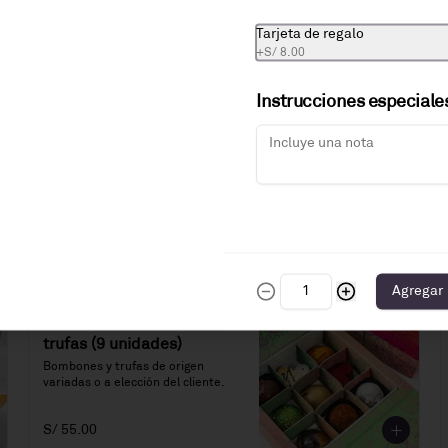
16 bombitas de chocolate al 70% 
rellenas de un delicado mousse de 
Tarjeta de regalo
chocolate con gianduia.

+
S/ 8.00
Producto disponible con
Precio: S/. 62
48 horas de anticipación.
Instrucciones especiale
Caja de Besos de Moza (4
unidades)
Vainilla, chocolate, capuchino, 
maracuyá y chicha morada. 
Surtido o a elección del cliente.
S/ 45.00
Agregar
Caja de bombones y
trufas (9 unidades)
Bombones y trufas de origen 
variadas o a elección del cliente.
S/ 55.00