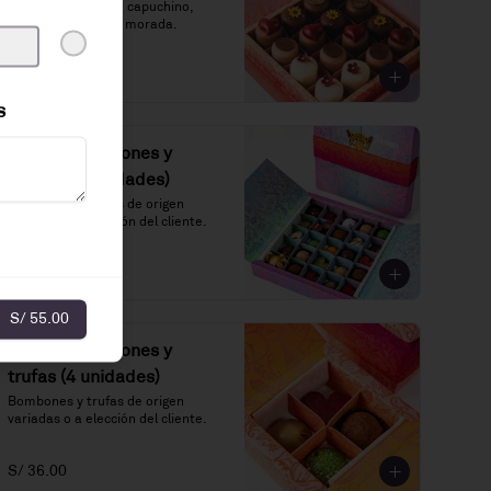
Vainilla, chocolate, capuchino, 
maracuyá y chicha morada.
S/ 145.00
s
Caja de bombones y
trufas (25 unidades)
Bombones y trufas de origen 
variadas o a elección del cliente.
S/ 135.00
S/ 55.00
Caja de bombones y
trufas (4 unidades)
Bombones y trufas de origen 
variadas o a elección del cliente.
S/ 36.00