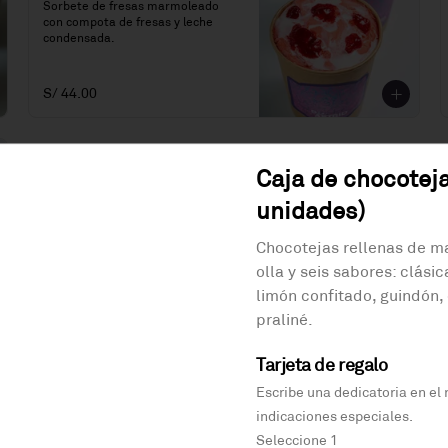
Sorbete de fresas marmoleado 
con compota de fresas y leche 
condensada.
S/ 44.00
Caja de chocoteja
unidades)
Chocotejas rellenas de m
olla y seis sabores: clásic
limón confitado, guindón, 
praliné.
Tarjeta de regalo
Escribe una dedicatoria en el
Bombitas de chocolate
indicaciones especiales.
(16 unidades)
Seleccione 1