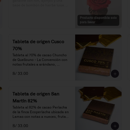
ganache con ron, ajonjolí y una 
base de bombón de hierba luisa.

Precio: S/. 49

Producto disponible solo
Porciones: 1
para llevar
Tableta de origen Cusco
70%
Tableta al 70% de cacao Chuncho 
de Quellouno - La Convención con 
notas frutales a arándano, 
frambuesa y melaza.
S/ 33.00
Tableta de origen San
Martín 82%
Tableta al 82% de cacao Perlacha 
de la finca Ecoperlacha ubicada en 
Lamas con notas a nueces, frutas 
y madera añejada.
S/ 33.00