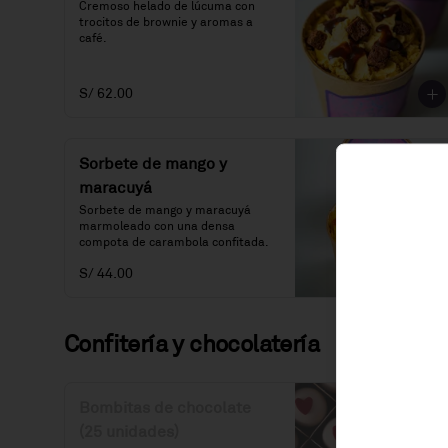
Cremoso helado de lúcuma con 
trocitos de brownie y aromas a 
café.
S/ 62.00
Sorbete de mango y
maracuyá
Sorbete de mango y maracuyá 
marmoleado con una densa 
compota de carambola confitada.
S/ 44.00
Confitería y chocolatería
Bombitas de chocolate
(25 unidades)