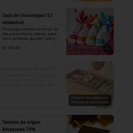
Caja de chocotejas (12
unidades)
Chocotejas rellenas de manjar de 
olla y seis sabores: clásica, maní, 
limón confitado, guindón, café y 
praliné.
S/ 105.00
La Gran Caja "De Astrid"
72 unidades de bombones, trufas, 
trufas de cacao de origen, 
chocotejas, chocoshots y besos de 
moza. Todo en una divertida caja 
de madera. Además, vuelve a 
Producto disponible con
rellenar tu caja en cualquier 
48 horas de anticipación.
momento por S/. 250.
Tableta de origen
Amazonas 70%