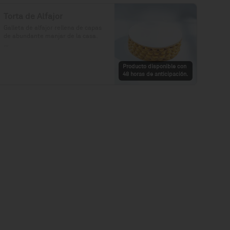
Torta de Alfajor
Galleta de alfajor rellena de capas 
de abundante manjar de la casa.

Precio: S/. 92

Porciones: 8-10
Producto disponible con
48 horas de anticipación.