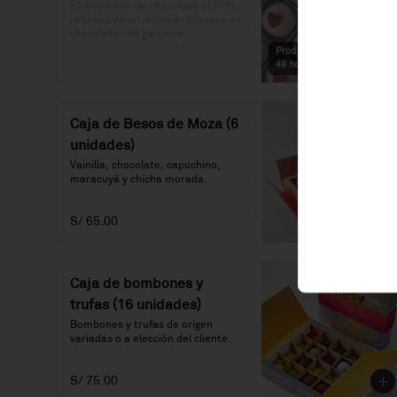
25 bombitas de chocolate al 70% 
rellenas de un delicado mousse de 
chocolate con gianduia.

Producto disponible con
Precio: S/.125
48 horas de anticipación.
Caja de Besos de Moza (6
unidades)
Vainilla, chocolate, capuchino, 
maracuyá y chicha morada.
S/ 65.00
Caja de bombones y
trufas (16 unidades)
Bombones y trufas de origen 
variadas o a elección del cliente.
S/ 75.00