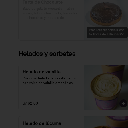
Tarta de Chocolate
Base de galleta crocante, frutos 
secos, toffee chorreado, bizcocho 
de chocolate y mousse de 
chocolate.

Producto disponible con
Precio: S/. 89

48 horas de anticipación.
Porciones: 6-8
Helados y sorbetes
Helado de vainilla
Cremoso helado de vainilla hecho 
con vaina de vainilla amazónica.
S/ 62.00
Helado de lúcuma