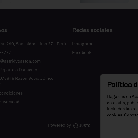
nos
Redes sociales
dán 290, San Isidro, Lima 27 - Perú
Instagram
2-2777
Facebook
e@astridygaston.com
 Reparto a Domicilio
076945 Razón Social: Cinco
Política 
C
condiciones
Haga clic en Ac
 privacidad
este sitio, publ
incluidas las r
cookies. Conoz
Powered by