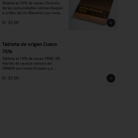
Tableta al 70% de cacao Chuncho 
de las comunidades nativas Awajún 
a orillas del río Marañón con notas 
a frutos rojos, miel, aguaje y flores 
S/ 33.00
blancas.
Tableta de origen Cusco
75%
Tableta al 75% de cacao VRAE-99, 
híbrido de cacaos nativos del 
VRAEM con notas frutales y a 
flores violetas y blancas.
S/ 33.00