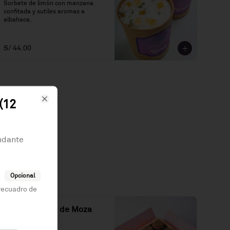
Sorbete de limón con manzana 
confitada y sutiles aromas a 
albahaca.
S/ 44.00
(12
Close
ndante
Opcional
 recuadro de
Caja de Besos de Moza
(16 unidades)