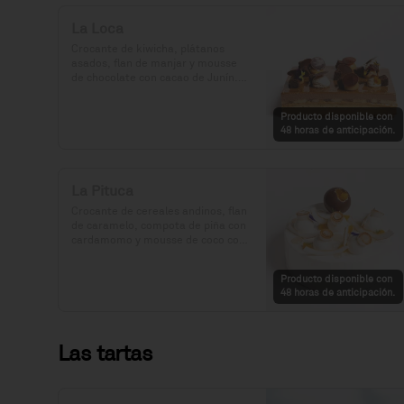
La Loca
Crocante de kiwicha, plátanos 
asados, flan de manjar y mousse 
de chocolate con cacao de Junín.

Precio: S/. 129

Producto disponible con
Porciones: 8-10
48 horas de anticipación.
La Pituca
Crocante de cereales andinos, flan 
de caramelo, compota de piña con 
cardamomo y mousse de coco con 
vainilla.

Producto disponible con
Precio: S/. 129

48 horas de anticipación.
Porciones: 8-10
Las tartas