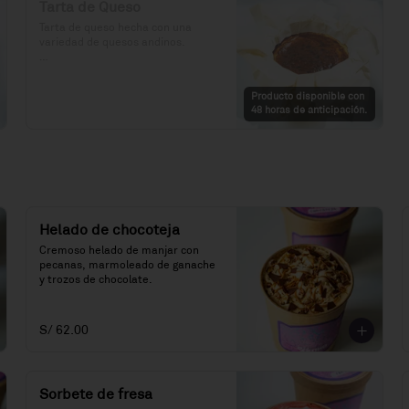
Tarta de Queso
Tarta de queso hecha con una 
variedad de quesos andinos.

Precio: S/. 79

Porciones: 6-8
Producto disponible con
48 horas de anticipación.
Helado de chocoteja
Cremoso helado de manjar con 
pecanas, marmoleado de ganache 
y trozos de chocolate.
S/ 62.00
Sorbete de fresa