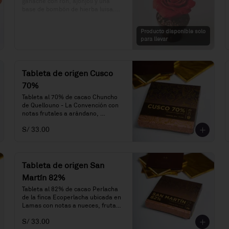
ganache con ron, ajonjolí y una 
base de bombón de hierba luisa.

Precio: S/. 49

Producto disponible solo
Porciones: 1
para llevar
Tableta de origen Cusco
70%
Tableta al 70% de cacao Chuncho 
de Quellouno - La Convención con 
notas frutales a arándano, 
frambuesa y melaza.
S/ 33.00
Tableta de origen San
Martín 82%
Tableta al 82% de cacao Perlacha 
de la finca Ecoperlacha ubicada en 
Lamas con notas a nueces, frutas 
y madera añejada.
S/ 33.00