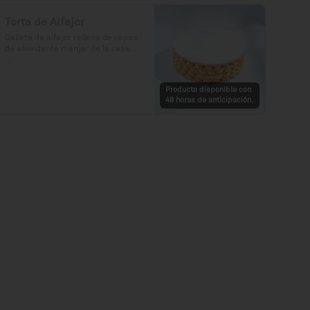
Torta de Alfajor
Galleta de alfajor rellena de capas 
de abundante manjar de la casa.

Precio: S/. 92

Porciones: 8-10
Producto disponible con
48 horas de anticipación.