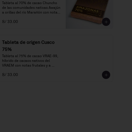
Tableta al 70% de cacao Chuncho 
de las comunidades nativas Awajún 
a orillas del río Marañón con notas 
a frutos rojos, miel, aguaje y flores 
S/ 33.00
blancas.
Tableta de origen Cusco
75%
Tableta al 75% de cacao VRAE-99, 
híbrido de cacaos nativos del 
VRAEM con notas frutales y a 
flores violetas y blancas.
S/ 33.00