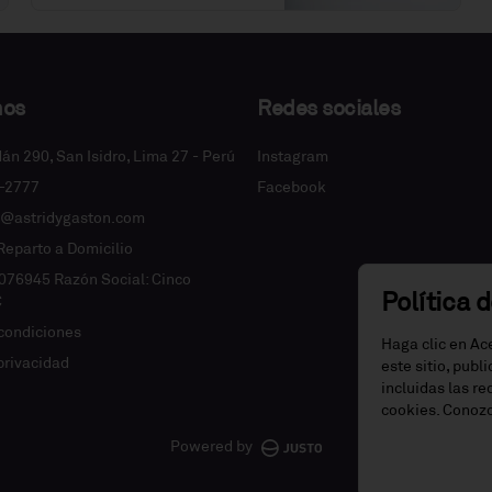
nos
Redes sociales
dán 290, San Isidro, Lima 27 - Perú
Instagram
2-2777
Facebook
e@astridygaston.com
 Reparto a Domicilio
076945 Razón Social: Cinco
Política 
C
condiciones
Haga clic en Ac
 privacidad
este sitio, publ
incluidas las r
cookies. Conoz
Powered by