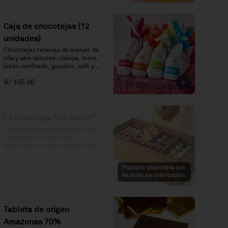
Caja de chocotejas (12
unidades)
Chocotejas rellenas de manjar de 
olla y seis sabores: clásica, maní, 
limón confitado, guindón, café y 
praliné.
S/ 105.00
La Gran Caja "De Astrid"
72 unidades de bombones, trufas, 
trufas de cacao de origen, 
chocotejas, chocoshots y besos de 
moza. Todo en una divertida caja 
de madera. Además, vuelve a 
Producto disponible con
rellenar tu caja en cualquier 
48 horas de anticipación.
momento por S/. 250.
Tableta de origen
Amazonas 70%