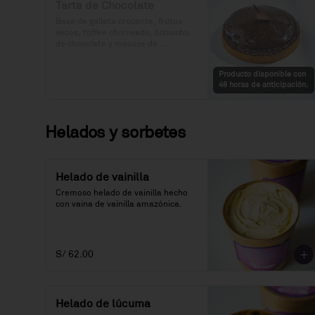
Tarta de Chocolate
Base de galleta crocante, frutos 
secos, toffee chorreado, bizcocho 
de chocolate y mousse de 
chocolate.

Producto disponible con
Precio: S/. 89

48 horas de anticipación.
Porciones: 6-8
Helados y sorbetes
Helado de vainilla
Cremoso helado de vainilla hecho 
con vaina de vainilla amazónica.
S/ 62.00
Helado de lúcuma