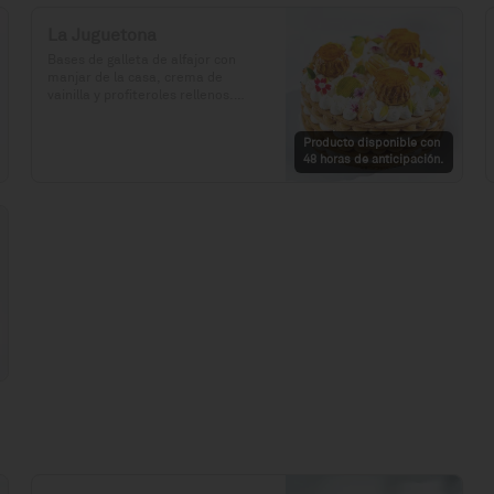
La Juguetona
Bases de galleta de alfajor con 
manjar de la casa, crema de 
vainilla y profiteroles rellenos.

Precio: S/. 129

Producto disponible con
Porciones: 8-10
48 horas de anticipación.