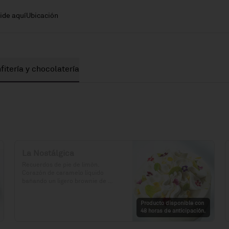
ide aquí
Ubicación
fitería y chocolatería
La Nostálgica
Recuerdos de pie de limón. 
Corazón de caramelo líquido 
bañando un ligero brownie de 
cacao, gianduia crocante y 
chantilly de chocolate blanco.

Producto disponible con
48 horas de anticipación.
Precio: S/. 129

Porciones: 8-10