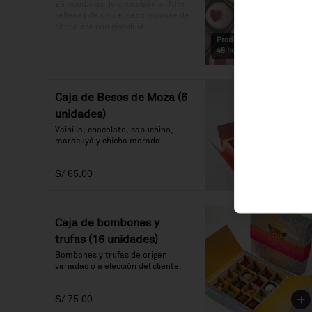
25 bombitas de chocolate al 70% 
rellenas de un delicado mousse de 
chocolate con gianduia.

Producto disponible con
Precio: S/.125
48 horas de anticipación.
Caja de Besos de Moza (6
unidades)
Vainilla, chocolate, capuchino, 
maracuyá y chicha morada.
S/ 65.00
Caja de bombones y
trufas (16 unidades)
Bombones y trufas de origen 
variadas o a elección del cliente.
S/ 75.00