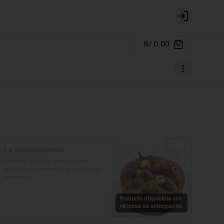
Login
S/ 0.00
La Incondicional
Brownie, ajonjolí, flan con kión, 
bizcocho de chocolate y mousse de 
chocolate.

Precio: S/. 129

Producto disponible con
Porciones: 8-10
48 horas de anticipación.