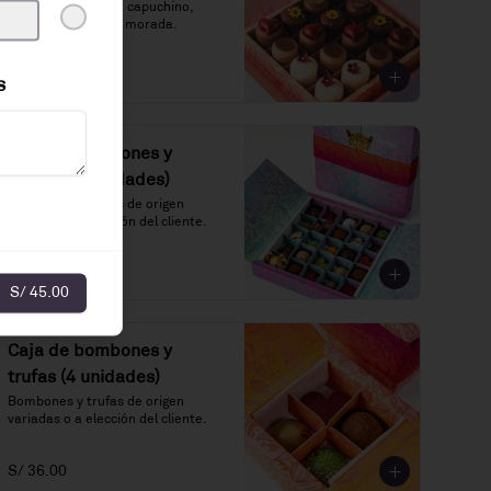
Vainilla, chocolate, capuchino, 
maracuyá y chicha morada.
S/ 145.00
s
Caja de bombones y
trufas (25 unidades)
Bombones y trufas de origen 
variadas o a elección del cliente.
S/ 135.00
S/ 45.00
Caja de bombones y
trufas (4 unidades)
Bombones y trufas de origen 
variadas o a elección del cliente.
S/ 36.00