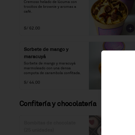
Cremoso helado de lúcuma con 
trocitos de brownie y aromas a 
café.
S/ 62.00
Sorbete de mango y
maracuyá
Sorbete de mango y maracuyá 
marmoleado con una densa 
compota de carambola confitada.
S/ 44.00
Confitería y chocolatería
Bombitas de chocolate
(25 unidades)