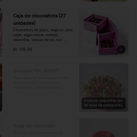
Caja de chocoshots (27
unidades)
Chocoshots de pisco, negroni, anís 
nájar, algarrobina, mezcal, 
absentha, cañazo de ají, ron 
millonario 15 y sazerac.
S/ 135.00
Bouquet "De Astrid"
Gran ramo de bombones, trufas, 
mini brownies, macarrones, 
madeleines, marshmallows y 
flores.

Producto disponible con
Precio: S/. 275

48 horas de anticipación.
Porciones: 83 unidades de dulces 
variados.
Rosa de chocolate
Rosa de chocolate rellena de 