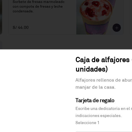
Sorbete de fresas marmoleado 
con compota de fresas y leche 
condensada.
S/ 44.00
Caja de alfajores 
unidades)
Alfajores rellenos de abu
manjar de la casa.
Tarjeta de regalo
Escribe una dedicatoria en el
indicaciones especiales.
Bombitas de chocolate
Seleccione 1
(16 unidades)