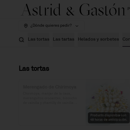
P
¿Dónde quieres pedir?
Las tortas
Las tartas
Helados y sorbetes
Con
Las tortas
Merengado de Chirimoya
Chirimoya, manjar de la casa, 
merenguitos crocantes, bizcocho 
de vainilla y chantilly de vainilla.

Precio: S/. 115

Producto disponible con
Porciones: 8-10
48 horas de anticipación.