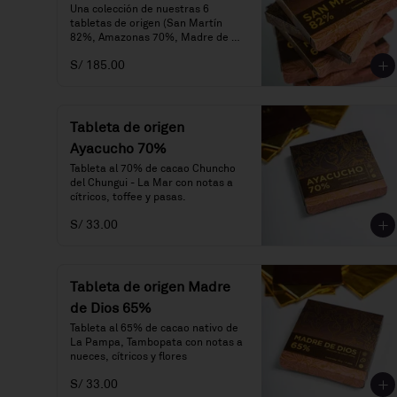
Una colección de nuestras 6 
tabletas de origen (San Martín 
82%, Amazonas 70%, Madre de 
Dios 65%, Cusco 70%, Cusco 75% 
S/ 185.00
y Ayacucho 70%).
Tableta de origen
Ayacucho 70%
Tableta al 70% de cacao Chuncho 
del Chungui - La Mar con notas a 
cítricos, toffee y pasas.
S/ 33.00
Tableta de origen Madre
de Dios 65%
Tableta al 65% de cacao nativo de 
La Pampa, Tambopata con notas a 
nueces, cítricos y flores
S/ 33.00