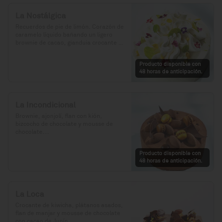
La Nostálgica
Recuerdos de pie de limón. Corazón de 
caramelo líquido bañando un ligero 
brownie de cacao, gianduia crocante y 
chantilly de chocolate blanco.

Producto disponible con
Precio: S/. 129

48 horas de anticipación.
Porciones: 8-10
La Incondicional
Brownie, ajonjolí, flan con kión, 
bizcocho de chocolate y mousse de 
chocolate.

Precio: S/. 129

Producto disponible con
Porciones: 8-10
48 horas de anticipación.
La Loca
Crocante de kiwicha, plátanos asados, 
flan de manjar y mousse de chocolate 
con cacao de Junín.
