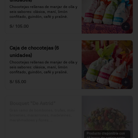
unidades)
Chocotejas rellenas de manjar de olla y 
seis sabores: clásica, maní, limón 
confitado, guindón, café y praliné.
S/ 105.00
Caja de chocotejas (6
unidades)
Chocotejas rellenas de manjar de olla y 
seis sabores: clásica, maní, limón 
confitado, guindón, café y praliné.
S/ 55.00
Bouquet "De Astrid"
Gran ramo de bombones, trufas, mini 
brownies, macarrones, madeleines, 
marshmallows y flores.

Precio: S/. 275

Producto disponible con
Porciones: 83 unidades de dulces 