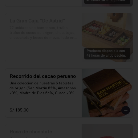
48 horas de anticipación.
variados.
La Gran Caja "De Astrid"
72 unidades de bombones, trufas, 
trufas de cacao de origen, chocotejas, 
chocoshots y besos de moza. Todo en 
una divertida caja de madera. Además, 
vuelve a rellenar tu caja en cualquier 
Producto disponible con
momento por S/. 250.
48 horas de anticipación.
Recorrido del cacao peruano
Una colección de nuestras 6 tabletas 
de origen (San Martín 82%, Amazonas 
70%, Madre de Dios 65%, Cusco 70%, 
Cusco 75% y Ayacucho 70%).
S/ 185.00
Rosa de chocolate