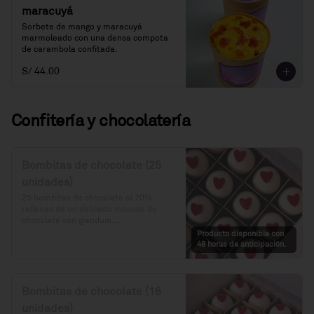
maracuyá
Sorbete de mango y maracuyá 
marmoleado con una densa compota 
de carambola confitada.
S/ 44.00
Confitería y chocolatería
Bombitas de chocolate (25
unidades)
25 bombitas de chocolate al 70% 
rellenas de un delicado mousse de 
chocolate con gianduia.

Producto disponible con
Precio: S/.125
48 horas de anticipación.
Bombitas de chocolate (16
unidades)