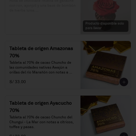
Rosa de chocolate rellena de ganache 
con ron, ajonjolí y una base de bombón 
de hierba luisa.

Precio: S/. 49

Producto disponible solo
Porciones: 1
para llevar
Tableta de origen Amazonas
70%
Tableta al 70% de cacao Chuncho de 
las comunidades nativas Awajún a 
orillas del río Marañón con notas a 
frutos rojos, miel, aguaje y flores 
S/ 33.00
blancas.
Tableta de origen Ayacucho
70%
Tableta al 70% de cacao Chuncho del 
Chungui - La Mar con notas a cítricos, 
toffee y pasas.